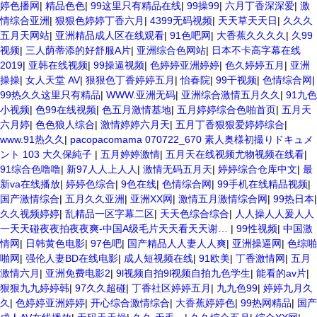
婷色播网
|
精品色色
|
99这里只有精品在线
|
99操99
|
六月丁香深深爱
|
激
情综合亚洲
|
狠狠色婷婷丁香六月
|
4399无码视频
|
天天草天天日
|
久久久
五月天网站
|
亚洲精品成人区在线观看
|
91色吧网
|
大香蕉久久久久
|
久99
视频
|
三人荫蒂添的好舒服A片
|
亚洲综合色网站
|
日本不卡高字幕在线
2019
|
亚韩在线视频
|
99操逼视频
|
色婷婷亚洲婷婷
|
色久婷婷五月
|
亚洲
操操
|
女人天堂 AV
|
狠狠色丁香婷婷五月
|
怡春院
|
99干视频
|
色情综合网
|
99热久久这里只有精品
|
WWW.亚洲无码
|
亚洲综合激情五月久久
|
91九色
小视频
|
色99在线视频
|
色五月激情基地
|
五月婷婷综合色啪首页
|
五月天
六月婷
|
色色狼人综合
|
激情婷婷六月天
|
五月丁香狠狠爱婷婷综合
|
www.91热久久
|
pacopacomama 070722_670 素人奥様初撮りドキュメ
ント 103 大久保純子
|
五月婷婷激情
|
五月天在线视频尤物视频在线看
|
91综合色噜噜
|
新97人人上人人
|
激情无码五月天
|
婷婷综合仓库中文
|
最
新va在线播放
|
婷婷色综合
|
9色在线
|
色情综合网
|
99手机在线精品视频
|
国产激情综合
|
五月久久亚洲
|
亚洲XX网
|
激情五月激情综合网
|
99热日本
|
久久视频婷婷
|
乱精品一区字幕二区
|
天天色综合综合
|
人人操人人爰人人
一天天碰夜夜拍夜夜爽-中国A级毛片天天看天天谢…
|
99性视频
|
中国激
情网
|
日韩黄色电影
|
97色吧
|
国产精品人人妻人人爽
|
亚洲操逼网
|
色综啪
啪网
|
强伦人妻BD在线电影
|
成人短视频在线
|
91欧美
|
丁香激情网
|
五月
激情六月
|
亚洲免费电影2
|
9l视频自拍9l视频自拍九色学生
|
能看的av片
|
狠狠九九婷婷韩
|
97久久超碰
|
丁香社区婷婷五月
|
九九色99
|
婷婷九月久
久
|
色婷婷亚洲婷婷
|
开心综合激情综合
|
大香蕉婷婷色
|
99热网精品
|
国产