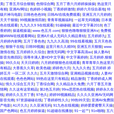
美
|
丁香五月综合狠狠
|
色情综合网
|
五月丁香六月婷婷操操操
|
热这里只
有精
|
亚洲AV网址
|
色婷婷小视频
|
丁香婷婷激情
|
婷婷六月综合基地
|
特
级片神马电影
|
日韩色色色99
|
日韩AV在线免费观看
|
亚洲五月六月婷婷
|
天天干狠狠
|
99视频激情四射
|
青青草视频福利
|
一起草无码视频
|
日本黄
色在线观看
|
九九久久9 9在线观看
|
91碰碰碰
|
最近中文字幕2018
|
色丁
香婷婷
|
操逼棍操逼
|
www.色五月.com
|
狠狠色噜噜狠狠亚洲A∨
|
免费视
频WWW在线观看网站
|
亚洲A片成人无码久久精品青桔
|
五月婷婷九
|
五
月婷婷内射网
|
五月丁香色色
|
九九久久高清
|
99在线看视频
|
五月天色色
色
|
狠狠干在线
|
日韩99视频
|
这里只有久久精99
|
亚洲五月天狠狠
|
www.
激情在线
|
五月婷婷久久综合
|
激情无码网
|
中文字幕高清av
|
操人妻AV
|
影音先锋四区
|
强辱丰满人妻HD中文字幕
|
中文字幕婷婷
|
五月婷婷,狠狠
操
|
99久久6
|
天天日婷婷
|
六月婷婷狠狠色在线观看
|
青草青草久热这里只
有精品
|
大香蕉久久草
|
欧美色碰
|
婷婷色六月
|
九九久久色
|
五月婷婷 婷
婷五月 一区二区 久久久
|
五月天激情综合网
|
亚洲精品视频在线
|
人妻AV
在线观看
|
色色色网站
|
99热在这里只有精品
|
精品激情
|
丁香婷婷成人网
站
|
情久久综合五月天
|
丁香综合网
|
久久精品永久免费
|
六月丁香五月激
情网
|
久久这有这里精品
|
第2色五月婷
|
99re思思热在线视频
|
婷婷永久在
线
|
婷婷久久五月丁香
|
97色久
|
婷婷99视频精品
|
久久久久亚洲AV无码网
影音先锋
|
97资源碰碰在线
|
丁香婷婷性久久
|
99热99天堂
|
亚洲AV免费国
产电影
|
A1片久久
|
久久亚洲无码
|
91九色在线视频
|
婷婷爱爱蜜臀天天操
|
国产色网站
|
色五月婷婷操逼
|
91超碰在线播放
|
91一起艹
|
91n啪啪
|
五六