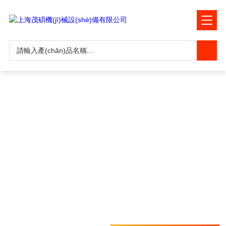
【探花熟女】AV88_www.aⅴ在线观看_日韩女忧_第1页-久久青草资源视
频在线-新影音先锋男人资源,站 _久久久艹艹艹艹_亚洲密臀99精品粉嫩
久久久婷婷_三上悠亚在线观看亚洲一区_操国产日韩_日本操逼视频日本
_国产av无码my_91 free 国产_色视影院色视网_初次拍片Av在线_天天日
夭射天天干黄色录像_黄色小网站在线看av_日本色色色色物码
資訊中心
NEWS CENTER
在發(fā)展中求生存，不斷貼心，以良好信譽(yù)和科學
(xué)的管理促進(jìn)企業(yè)迅速發(fā)展