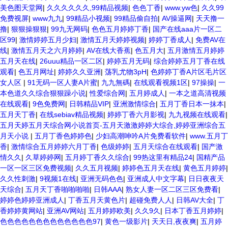
美色图天堂网
|
久久久久久久,99精品视频
|
色色丁香
|
www.yw色
|
久久99
免费视屏
|
www九九
|
99精品小视频
|
99精品偷自拍
|
AV操逼网
|
天天撸一
撸
|
狠狠操狠狠
|
99九无网码
|
色色五月婷婷丁香
|
国产在线aaa片一区二
区99
|
激情婷婷五月少妇
|
激情五月天婷婷视频
|
婷婷丁香成人
|
免费AV在
线
|
激情五月天之六月婷婷
|
AV在线大香蕉
|
色五月大
|
五月激情五月婷婷
五月天在线
|
26uuu精品一区二区
|
婷婷五月无码
|
综合婷婷五月丁香在线
观看
|
色五月网址
|
婷婷久久亚洲
|
荡乳尤物3pH
|
色婷婷丁香A片区毛片区
女人区
|
91无码一区人妻A片蜜
|
九九無碼
|
在线观看视频1区
|
97操操
|
一
本色道久久综合狠狠躁小说
|
性爱综合网
|
五月婷成人
|
一本之道高清视频
在线观看
|
9色免费网
|
日韩精品VIP
|
亚洲激情综合
|
五月丁香日本一抹本
|
五月天丁香
|
在线sebiav精品视频
|
婷婷丁香六月影视
|
九九视频在线观看
|
五月天婷五月天综合网小说首页-五月天激激婷婷大综合,婷婷亚洲综合五
月天小说
|
五月丁香色婷婷色
|
少妇高潮呻吟A片免费看软件
|
www.五月丁
香
|
激情综合五月婷婷六月丁香
|
色级婷婷
|
五月天综合在线观看
|
国产激
情久久
|
久草婷婷网
|
五月婷丁香久久综合
|
99热这里有精品24
|
国精产品
一区一区三区免费视频
|
久久五月视频
|
婷婷色五月天在线
|
黄色五月婷婷
|
久久性刺激
|
9视频1在线
|
亚洲无码色色
|
亚洲成人中文字幕
|
日日夜夜天
天综合
|
五月天丁香啪啪啪啪
|
日韩AAA
|
熟女人妻一区二区三区免费看
|
婷婷色婷婷亚洲成人
|
丁香五月天黄色片
|
超碰免费人人
|
日韩AV大全
|
丁
香婷婷黄网站
|
亚洲AV网站
|
五月婷婷欧美
|
久久9久
|
日本丁香五月婷婷
|
色色色色色色色色色色色色色97
|
黄色一级影片
|
天天日,夜夜爽
|
五月婷