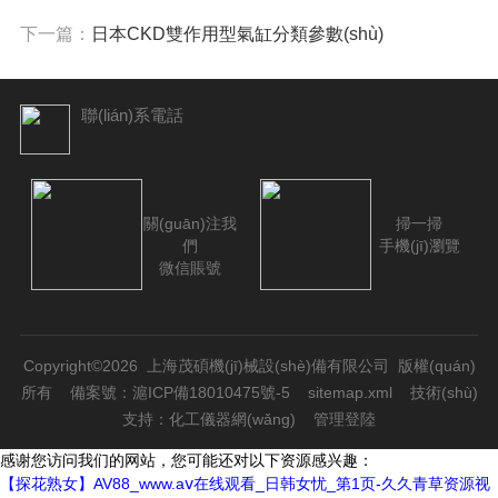
下一篇：
日本CKD雙作用型氣缸分類參數(shù)
聯(lián)系電話
關(guān)注我
掃一掃
們
手機(jī)瀏覽
微信賬號
Copyright©2026 上海茂碩機(jī)械設(shè)備有限公司 版權(quán)
所有
備案號：滬ICP備18010475號-5
sitemap.xml
技術(shù)
支持：
化工儀器網(wǎng)
管理登陸
感谢您访问我们的网站，您可能还对以下资源感兴趣：
【探花熟女】AV88_www.aⅴ在线观看_日韩女忧_第1页-久久青草资源视