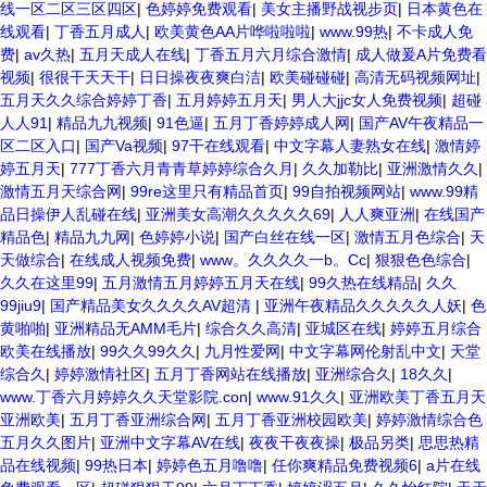
线一区二区三区四区
|
色婷婷免费观看
|
美女主播野战视步页
|
日本黄色在
线观看
|
丁香五月成人
|
欧美黄色AA片哗啦啦啦
|
www.99热
|
不卡成人免
费
|
av久热
|
五月天成人在线
|
丁香五月六月综合激情
|
成人做爰A片免费看
视频
|
很很干天天干
|
日日操夜夜爽白洁
|
欧美碰碰碰
|
高清无码视频网址
|
五月天久久综合婷婷丁香
|
五月婷婷五月天
|
男人大jjc女人免费视频
|
超碰
人人91
|
精品九九视频
|
91色逼
|
五月丁香婷婷成人网
|
国产AV午夜精品一
区二区入口
|
国产Va视频
|
97干在线观看
|
中文字幕人妻熟女在线
|
激情婷
婷五月天
|
777丁香六月青青草婷婷综合久月
|
久久加勒比
|
亚洲激情久久
|
激情五月天综合网
|
99re这里只有精品首页
|
99自拍视频网站
|
www.99精
品日操伊人乱碰在线
|
亚洲美女高潮久久久久久69
|
人人爽亚洲
|
在线国产
精品色
|
精品九九网
|
色婷婷小说
|
国产白丝在线一区
|
激情五月色综合
|
天
天做综合
|
在线成人视频免费
|
www。久久久久一b。Cc
|
狠狠色色综合
|
久久在这里99
|
五月激情五月婷婷五月天在线
|
99久热在线精品
|
久久
99jiu9
|
国产精品美女久久久久AV超清
|
亚洲午夜精品久久久久久人妖
|
色
黄啪啪
|
亚洲精品无AMM毛片
|
综合久久高清
|
亚城区在线
|
婷婷五月综合
欧美在线播放
|
99久久99久久
|
九月性爱网
|
中文字幕网伦射乱中文
|
天堂
综合久
|
婷婷激情社区
|
五月丁香网站在线播放
|
亚洲综合久
|
18久久
|
www.丁香六月婷婷久久天堂影院.con
|
www.91久久
|
亚洲欧美丁香五月天
亚洲欧美
|
五月丁香亚洲综合网
|
五月丁香亚洲校园欧美
|
婷婷激情综合色
五月久久图片
|
亚洲中文字幕AV在线
|
夜夜干夜夜操
|
极品另类
|
思思热精
品在线视频
|
99热日本
|
婷婷色五月噜噜
|
任你爽精品免费视频6
|
a片在线