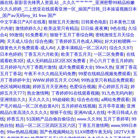
频在线-新影音先锋男人资源,站 _久久久艹艹艹艹_亚洲密臀99精品粉嫩
久久久婷婷_三上悠亚在线观看亚洲一区_操国产日韩_日本操逼视频日本
_国产av无码my_91 free 国产
中文字幕日产A片在线看
|
狠狠五月天激情
|
日韩黄色电影
|
日本黄色三级
片内射
|
激情婷婷久久
|
欧美这里只有精品
|
日日操,夜夜爽
|
9色在线
|
久综
合4
|
99激情
|
91免费看片
|
狠狠干五月丁香综合网
|
密桃激情五月天综合
网
|
天天成人综合
|
综合色播
|
丁香婷婷五月色成人网站
|
好大好粗嗯啊-一
级黄色大片免费观看-成人AV
|
人妻丰满精品一区二区A片
|
综合久久97
|
日本色婷婷
|
丁香五月六月欧美
|
欧美丁香五月天
|
一区二区免费看
|
在线
观看欧美3区
|
成人无码精品1区2区3区免费看
|
开心六月丁香五月婷婷
|
五月婷婷与六月丁香图片激情
|
成片免费观看大全
|
99re久热
|
亚洲丁香花
五月丁香花
|
午夜不卡久久精品无码免费
|
99爱在线精品视频免费观看
|
五
月丁香婷婷中文
|
WWW.婷婷五月天.COM
|
99热这里只有精品免费观看
|
色区域网站视频
|
婷婷五月天亚洲色
|
色爱综合视频
|
开心婷婷五月花
|
婷
婷五月天777
|
熟女激情网
|
丁香婷婷91在线观看视频
|
91九色无码内射
|
亚洲情欲久久
|
天久久久久
|
99超碰欧美
|
综合色在线
|
a网站免费观看
|
国
产毛片精品一区二区色欲黄A片
|
五月婷婷在线视频
|
五月亭亭直播
|
亚洲
精品白浆高清久久久久久
|
狠狠干在线
|
亚洲AV成人在线
|
中美日韩成人在
线
|
婷香五月
|
51国精产品自偷自偷综合
|
www.久久99
|
五月丁香婷草
|
99
热自拍
|
精品一区二区三区四区五区六区
|
丁香五月激情网
|
www,999日本
色
|
99er热精品视频
|
国产色视频网站2
|
51XX嘿嘿午夜无码
|
182TV大香