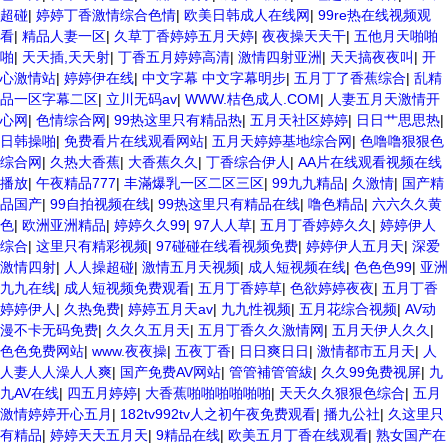
超碰
|
婷婷丁香激情综合色情
|
欧美日韩成人在线网
|
99re热在线视频观
看
|
精品人妻一区
|
久草丁香婷婷五月天婷
|
夜夜操天天干
|
五他月天啪啪
啪
|
天天插,天天射
|
丁香五月婷婷高清
|
激情四射亚洲
|
天天搞夜夜叫
|
开
心激情站
|
婷婷伊在线
|
中文字幕 中文字幕明步
|
五月丁了香蕉综合
|
乱精
品一区字幕二区
|
立川无码av
|
WWW.桔色成人.COM
|
人妻五月天激情开
心网
|
色情综合网
|
99热这里只有精品热
|
五月天社区婷婷
|
日日艹思思热
|
日韩操啪
|
免费看片在线观看网站
|
五月天婷婷基地综合网
|
色噜噜狠狠色
综合网
|
久热大香蕉
|
大香蕉久久
|
丁香综合伊人
|
AA片在线观看视频在线
播放
|
午夜精品777
|
丰滿爆乳一区二区三区
|
99九九精品
|
久激情
|
国产精
品国产
|
99自拍视频在线
|
99热这里只有精品在线
|
噜色精品
|
六六久久黄
色
|
欧洲亚洲精品
|
婷婷久久99
|
97人人草
|
五月丁香婷婷久久
|
婷婷伊人
综合
|
这里只有精彩视频
|
97碰碰在线看视频免费
|
婷婷伊人五月天
|
深爱
激情四射
|
人人操超碰
|
激情五月天视频
|
成人短视频在线
|
色色色99
|
亚洲
九九在线
|
成人短视频免费观看
|
五月丁香婷草
|
色欲婷婷夜夜
|
五月丁香
婷婷伊人
|
久热免费
|
婷婷五月天av
|
九九性视频
|
五月花综合视频
|
AV动
漫不卡无码免费
|
久久久五月天
|
五月丁香久久激情网
|
五月天伊人久久
|
色色免费网站
|
www.夜夜操
|
五夜丁香
|
日日爽日日
|
激情都市五月天
|
人
人妻人人澡人人爽
|
国产免费AV网站
|
管管補管管紱
|
久久99免费视屏
|
九
九AV在线
|
四五月婷婷
|
大香蕉啪啪啪啪啪啪
|
天天久久狠狠色综合
|
五月
激情婷婷开心五月
|
182tv992tv人之初午夜免费观看
|
播九公社
|
久这里只
有精品
|
婷婷天天五月天
|
9精品在线
|
欧美五月丁香在线观看
|
熟女国产在