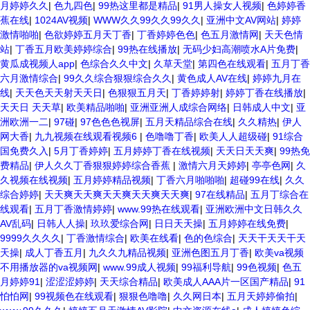
月婷婷久久
|
色九四色
|
99热这里都是精品
|
91男人操女人视频
|
色婷婷香
蕉在线
|
1024AV视频
|
WWW久久99久久99久久
|
亚洲中文AV网站
|
婷婷
激情啪啪
|
色欲婷婷五月天丁香
|
丁香婷婷色色
|
色五月激情网
|
天天色情
站
|
丁香五月欧美婷婷综合
|
99热在线播放
|
无码少妇高潮喷水A片免费
|
黄瓜成视频人app
|
色综合久久中文
|
久草天堂
|
第四色在线观看
|
五月丁香
六月激情综合
|
99久久综合狠狠综合久久
|
黄色成人AV在线
|
婷婷九月在
线
|
天天色天天射天天日
|
色狠狠五月天
|
丁香婷婷射
|
婷婷丁香在线播放
|
天天日 天天草
|
欧美精品啪啪
|
亚洲亚洲人成综合网络
|
日韩成人中文
|
亚
洲欧洲一二
|
97碰
|
97色色色视屏
|
五月天精品综合在线
|
久久精热
|
伊人
网大香
|
九九视频在线观看视频6
|
色噜噜丁香
|
欧美人人超级碰
|
91综合
国免费久入
|
5月丁香婷婷
|
五月婷婷丁香在线视频
|
天天日天天爽
|
99热免
费精品
|
伊人久久丁香狠狠婷婷综合香蕉
|
激情六月天婷婷
|
亭亭色网
|
久
久视频在线视频
|
五月婷婷精品视频
|
丁香六月啪啪啪
|
超碰99在线
|
久久
综合婷婷
|
天天爽天天爽天天爽天天爽天天爽
|
97在线精品
|
五月丁综合在
线观看
|
五月丁香激情婷婷
|
www.99热在线观看
|
亚洲欧洲中文日韩久久
AV乱码
|
日韩人人操
|
玖玖爱综合网
|
日日天天操
|
五月婷婷在线免费
|
9999久久久久
|
丁香激情综合
|
欧美在线看
|
色的色综合
|
天天干天天干天
天操
|
成人丁香五月
|
九久久九精品视频
|
亚洲色图五月丁香
|
欧美va视频
不用播放器的va视频网
|
www.99成人视频
|
99福利导航
|
99色视频
|
色五
月婷婷91
|
涩涩涩婷婷
|
天天综合精品
|
欧美成人AAA片一区国产精品
|
91
怕怕网
|
99视频色在线观看
|
狠狠色噜噜
|
久久网日本
|
五月天婷婷偷拍
|