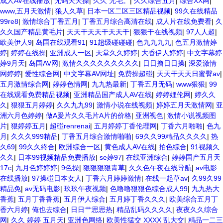
成人AV在线播放
|
无码天天操
|
久久 无毛。
|
久久综合五月
|
综合XX网
|
www,五月天激情
|
狼人久草
|
日本一区二区三区精品视频
|
99久在线精品
99re8
|
激情综合丁香五月
|
丁香五月综合高清在线
|
成人片在线免费看
|
久
久久国产精品黄毛片
|
天天干天天干天天干
|
狠狠干在线视频
|
97人人超
|
欧美伊人9
|
岛国在线观看91
|
91超级碰碰碰
|
色九九九九
|
色五月激情婷
婷
|
婷婷在线操
|
亚洲成人一区
|
天堂久久婷婷
|
大香伊人婷婷
|
中文字幕婷
婷9月天
|
岛国AV网
|
激情久久久久久久久久久
|
日日撸日日操
|
深爱激情
网婷婷
|
爱性综合网
|
中文字幕AV网址
|
免费操超碰
|
天天干天天日蜜臀av
|
五月激情综合网
|
婷婷色情网
|
九九热最新
|
丁香五月无码
|
www狠狠
|
99
在线观看免费精品视频
|
亚洲精品国产成人AV在线
|
婷婷娌伦网
|
婷久久
久
|
狠狠五月婷婷
|
久久九九99
|
激情小说在线视频
|
婷婷五月天激情网
|
亚
洲六月色婷婷
|
做A爰片久久毛片A片的价格
|
亚洲视色
|
激情小说视频图
片
|
狠婷婷五月
|
超碰renrenai
|
五月婷婷丁香伦理网
|
丁香六月啪啪
|
色九
月
|
久久久999精品
|
丁香五月综合激情啪啪
|
69久久99精品久久久久
|
热
久69
|
99久久終合
|
欧洲综合一区
|
黄色成人AV在线
|
拍色综合
|
91视频久
久久
|
日本99视频精品免费播放
|
se婷97
|
在线亚洲综合
|
婷婷国产五月天
17c
|
九月色婷婷婷
|
9色操
|
狠狠狠狠青草
|
久久色午夜在线导航
|
av电影
在线播放
|
97操碰日本女人
|
丁香六月婷婷激情
|
在线一起草av
|
久99久99
精品免
|
av无码电影
|
玖玖午夜视频
|
色噜噜狠狠色综合成人99
|
九九热大
香蕉
|
五月丁香香蕉
|
五月伊人综合
|
五月婷丁香久久久
|
欧美综合五月丁
香六月婷
|
俺也去综合
|
日日艹思思热
|
精品乱码久久久久
|
夜夜久久综合
网
|
久久 婷婷 五月天
|
亚洲色网络
|
欧美性猛交 XXXX 乱大交
|
精品一二三