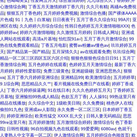
蕉
|
色呦呦美女
|
性爱网五月天
|
综合激情婷婷
|
九九综合久久丁香婷婷,开
心激情综合网
|
丁香五月天激情婷婷丁香六月
|
久久只有精
|
再綫Av免费視
品
|
狠狠五月丁香色婷
|
五月婷婷免费视频
|
激情综合色播
|
国产裸体AAAA
片色戒
|
91丨九色丨白浆秘
|
日日夜夜干
|
五月丁香久久综合91
|
99A片
|
亚
洲区在线
|
久久婷婷六月综合综合
|
性韩日色婷婷五月天激情啪啪XXX
|
色
婷婷婷av
|
婷婷六月激情啪啪
|
久久激情五月婷婷
|
日韩成人网址
|
亚洲成
人网站在线观看
|
高清a片基地
|
怡红院91a√
|
五月丁香六月激情综合
|
99
热在线免费观看精品
|
丁香五月电影
|
蜜臀av粉嫩av懂色av
|
玖玖婷婷五月
天
|
国产精品第一国产精品
|
五月深情久久
|
av在线观看免费
|
玖玖综合网
|
精品一区二区三区四区五区六区介绍
|
狠狠色狠狠色综合日日91
|
五月丁
香激情综合网
|
五月色婷婷在线观看
|
色婷婷五月天激情综合
|
最新丁香六
月婷婷
|
婷婷性爱影院
|
免费三级黄色
|
亚洲超级碰
|
亚洲思思热久
|
狠狠
va
|
五月丁香六月婷婷亚洲综合
|
亚洲精品99
|
欧美激情综合
|
五月婷婷草
|
9.1综合网
|
思思精品久久艹
|
看片视频在线免费日产在线看
|
婷婷丁香成
人
|
丁香六月婷婷操逼网
|
91在线日本
|
久久久色婷婷五月天
|
丁香婷婷五
月基地
|
亚洲愉拍99热成人精品
|
色欲五月丁香
|
人人操91
|
99热这里只有
精品在线播放
|
久久综合中文
|
1级欧美日韩
|
久久免费操
|
桃色伊人在线
|
偷拍91九色
|
亚洲成av人影院
|
永久免费一区二区三区
|
日本婷婷丁香五
月
|
婷婷亚洲综合
|
欧美性猛交 XXXX 乱大交
|
日韩人妻无码精品
|
思思
99re这里只有
|
五月婷婷激情
|
五月激情综合婷婷
|
激情综合5
|
色丁香影
院
|
日韩性视频
|
96自拍视频九色在线观看
|
99爱爱网
|
6080av
|
色就干
|
人妻熟人中文字幕一区二区
|
伊人激情综合网
|
五月婷婷综合色啪首页
|
欧