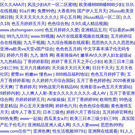
区久久AAA片
|
风流少妇A片一区二区蜜桃
|
欧美槡BBBB槡BBB少妇
|
玖玖
在线视频
|
91a片爽
|
免费99色
|
大香蕉99
|
国产伊人五月天
|
26uuu欧美亚
洲日韩
|
天天天天天久久久久久
|
开心五月网
|
26uuu精品一区二区
|
久久
久18
|
色五月婷婷五月天
|
色色综合热
|
久9久成人精品视频
|
www.zbzhongsen.com
|
色五月婷婷久久爱
|
亚洲精品五月
|
可以看的av网
站
|
99九九玖玖
|
www.99视频
|
AA片在线观看视频在线播放
|
五月婷婷综
合在线视频
|
九九干视频
|
九九综合视频在线观看
|
思思热久久久久思思热
|
亚洲va欧美va天堂v国产综合
|
色色色五月婷
|
中文字幕丰满孑伦无码专
区
|
婷婷六月香
|
九九 激情 网
|
夜夜骑操AV
|
嫩草AV久久伊人妇女超级a
|
九九热精品
|
丁香婷婷影院
|
婷婷丁香五月天之开心少妇
|
欧美三日本三级
少妇三99
|
五月六月播婷婷
|
天天操天天日天天爽
|
日日干天天
|
五月天色
社区
|
蜜臀av 粉嫩av 懂色av
|
888精品福利地址
|
色色五月婷婷丁香
|
五
月丁香婷婷基地
|
久久婷婷六月综合国际
|
五月丁香色婷婷色
|
2020夜夜操
天天爽
|
丁香婷婷月
|
99热这里只有精品66
|
先锋影音av色五月天资源站
|
9婷婷内射
|
人人爽人人射-美女久久久久久久久久-成人AV
|
五月丁香亚洲
综合网
|
月婷婷婷婷五月
|
AV操操操
|
五月丁香婷婷99
|
欧韩性爱
|
99热这
里是精品
|
开心五月天激情网
|
婷婷色六月
|
色色色综合视频
|
黄色激情五
月天
|
成年人丁香五月
|
日本三级色
|
婷婷六月丁香综合
|
五月婷婷官网色
|
99热免费
|
www一起操
|
西瓜美女a片
|
欧美三日本三级少妇三99
|
..真实国
产乱子伦毛片
|
亚洲精品亚洲人成人网
|
久久人妻www
|
思思热99热
|
www.com任你艹
|
亚洲色爽
|
性生活视频98791
|
亚洲网在线观看
|
91人人