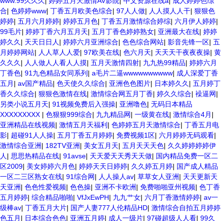
www.99久久久
|
婷婷五月天激情AV影院
|
中文资源在线a
|
成人婷婷色综
合
|
色婷婷www
|
丁香五月欧美色综合
|
97人人做
|
人人摸人人干
|
狠狠色
婷婷
|
五月六月婷婷
|
婷婷五月色
|
丁香五月激情综合婷综
|
六月伊人婷婷
|
99毛片
|
婷婷丁香六月五月天
|
五月丁香色婷婷熟女
|
亚洲最大在线
|
婷婷
婷久久
|
天天日日人
|
婷婷六月亚洲综合
|
色色综合网站
|
影音先锋一区
|
五
月婷婷网站
|
人人草人人爱
|
97欧美在线
|
色六月天
|
天天天干夜夜夜操
|
黄
久久久
|
人人做人人看人人摸
|
五月天激情四射
|
九九热99精品
|
婷婷六月
丁香色
|
91九色精品女同系列
|
a毛片二逼wwwwwwwwww
|
成人深爱丁香
五月
|
av国产精品
|
色天使久久综合
|
亚洲色色图片
|
日本婷久久
|
五月婷丁
香久久综合
|
狠狠色激情在线
|
激情综合网五月丁香
|
婷久久综合
|
襙逼网
|
另类小说五月天
|
91视频免费后入强操
|
亚洲噜色
|
无码日本精品
XXXXXXXXX
|
色狠狠999综合
|
九九精品网
|
一级黄在线
|
激情综合4月
|
亚洲精品在线视频
|
激情五月天福利
|
色婷婷五月天激情综合
|
丁香五月电
影
|
超碰91人人操
|
五月丁香五月婷婷
|
免费视频1区
|
六月婷婷无码观看
|
激情综合亚洲
|
182TV亚洲
|
美女五月天
|
五月天天天色
|
久久婷婷婷婷伊
人
|
思思热精品在线
|
91avse
|
天天爱天天秀天天做
|
国内精品免费一区二
区2009
|
美女婷婷六月色
|
婷婷天天日婷婷
|
久久婷五月婷
|
国产成人精品
一区二三区熟女在线
|
91综合网
|
人人操人av
|
草草女人亚洲
|
天天更新天
天亚洲
|
色色性爱视频
|
色色操
|
亚洲不卡欧洲
|
免费啪啪亚州视频
|
色丁香
五月婷婷
|
综合精品啪啪
|
VfJxEwPH
|
九九艹女
|
六月丁香激情婷婷
|
av一
级棒av
|
丁香五月大片
|
国产人妻777人伦精品HD
|
激情综合自拍五月婷婷
色五月
|
日本综合色色
|
亚洲五月婷
|
成人一级片
|
97碰超级人人看
|
99久