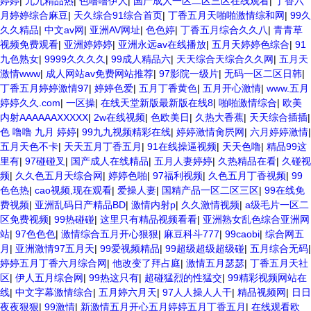
婷婷
|
九九精品热
|
色噜噜伊人
|
国产成人一区二区三区在线观看
|
丁香六
月婷婷综合麻豆
|
天久综合91综合首页
|
丁香五月天啪啪激情综和网
|
99久
久久精品
|
中文av网
|
亚洲AV网址
|
色色婷
|
丁香五月综合久久八
|
青青草
视频免费观看
|
亚洲婷婷婷
|
亚洲永远av在线播放
|
五月天婷婷色综合
|
91
九色熟女
|
9999久久久久
|
99成人精品六
|
天天综合天综合久久网
|
五月天
激情www
|
成人网站av免费网站推荐
|
97影院一级片
|
无码一区二区日韩
|
丁香五月婷婷激情97
|
婷婷色爱
|
五月丁香黄色
|
五月开心激情
|
www.五月
婷婷久久.com
|
一区操
|
在线天堂新版最新版在线8
|
啪啪激情综合
|
欧美
内射AAAAAAXXXXX
|
2w在线视频
|
色欧美日
|
久热大香蕉
|
天天综合插插
|
色 噜噜 九月 婷婷
|
99九九视频精彩在线
|
婷婷激情肏屄网
|
六月婷婷激情
|
五月天色不卡
|
天天五月丁香五月
|
91在线操逼视频
|
天天色噜
|
精品99这
里有
|
97碰碰叉
|
国产成人在线精品
|
五月人妻婷婷
|
久热精品在看
|
久碰视
频
|
久久色五月天综合网
|
婷婷色啪
|
97福利视频
|
久色五月丁香视频
|
99
色色热
|
cao视频,现在观看
|
爱操人妻
|
国精产品一区二区三区
|
99在线免
费视频
|
亚洲乱码日产精品BD
|
激情内射p
|
久久激情视频
|
a级毛片一区二
区免费视频
|
99热碰碰
|
这里只有精品视频看看
|
亚洲熟女乱色综合亚洲网
站
|
97色色色
|
激情综合五月开心狠狠
|
麻豆科斗777
|
99caobi
|
综合网五
月
|
亚洲激情97五月天
|
99爱视频精品
|
99超级超级超级碰
|
五月综合无码
|
婷婷五月丁香六月综合网
|
他改变了拜占庭
|
激情五月瑟瑟
|
丁香五月天社
区
|
伊人五月综合网
|
99热这只有
|
超碰猛烈的性猛交
|
99精彩视频网站在
线
|
中文字幕激情综合
|
五月婷六月天
|
97人人操人人干
|
精品视频网
|
日日
夜夜狠狠
|
99激情
|
新激情五月开心五月婷婷五月丁香五月
|
在线观看欧