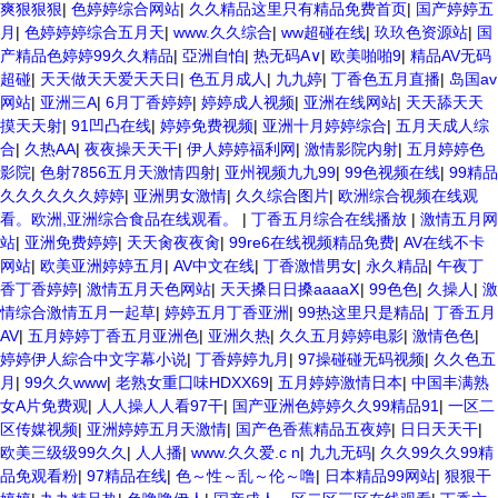
爽狠狠狠
|
色婷婷综合网站
|
久久精品这里只有精品免费首页
|
国产婷婷五
月
|
色婷婷婷综合五月天
|
www.久久综合
|
ww超碰在线
|
玖玖色资源站
|
国
产精品色婷婷99久久精品
|
亞洲自怕
|
热无码A∨
|
欧美啪啪9
|
精品AV无码
超碰
|
天天做天天爱天天日
|
色五月成人
|
九九婷
|
丁香色五月直播
|
岛国av
网站
|
亚洲三A
|
6月丁香婷婷
|
婷婷成人视频
|
亚洲在线网站
|
天天舔天天
摸天天射
|
91凹凸在线
|
婷婷免费视频
|
亚洲十月婷婷综合
|
五月天成人综
合
|
久热AA
|
夜夜操天天干
|
伊人婷婷福利网
|
激情影院内射
|
五月婷婷色
影院
|
色射7856五月天激情四射
|
亚州视频九九99
|
99色视频在线
|
99精品
久久久久久久婷婷
|
亚洲男女激情
|
久久综合图片
|
欧洲综合视频在线观
看。欧洲,亚洲综合食品在线观看。
|
丁香五月综合在线播放
|
激情五月网
站
|
亚洲免费婷婷
|
天天肏夜夜肏
|
99re6在线视频精品免费
|
AV在线不卡
网站
|
欧美亚洲婷婷五月
|
AV中文在线
|
丁香激惜男女
|
永久精品
|
午夜丁
香丁香婷婷
|
激情五月天色网站
|
天天搡日日搡aaaaⅩ
|
99色色
|
久操人
|
激
情综合激情五月一起草
|
婷婷五月丁香亚洲
|
99热这里只是精品
|
丁香五月
AV
|
五月婷婷丁香五月亚洲色
|
亚洲久热
|
久久五月婷婷电影
|
激情色色
|
婷婷伊人綜合中文字幕小说
|
丁香婷婷九月
|
97操碰碰无码视频
|
久久色五
月
|
99久久www
|
老熟女重囗味HDXX69
|
五月婷婷激情日本
|
中国丰满熟
女A片免费观
|
人人操人人看97干
|
国产亚洲色婷婷久久99精品91
|
一区二
区传媒视频
|
亚洲婷婷五月天激情
|
国产色香蕉精品五夜婷
|
日日天天干
|
欧美三级级99久久
|
人人播
|
www.久久爱.c n
|
九九无码
|
久久99久久99精
品免观看粉
|
97精品在线
|
色～性～乱～伦～噜
|
日本精品99网站
|
狠狠干